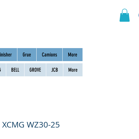
Groupement
Contact
inisher
Grue
Camions
More
G
BELL
GROVE
JCB
More
le XCMG WZ30-25