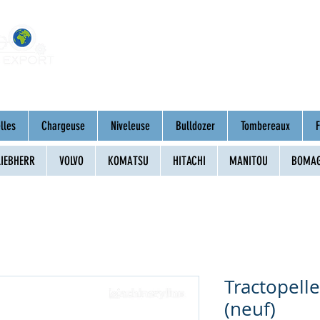
Accueil
À propos
Engins d'occasion
lles
Chargeuse
Niveleuse
Bulldozer
Tombereaux
F
LIEBHERR
VOLVO
KOMATSU
HITACHI
MANITOU
BOMA
Tractopel
(neuf)