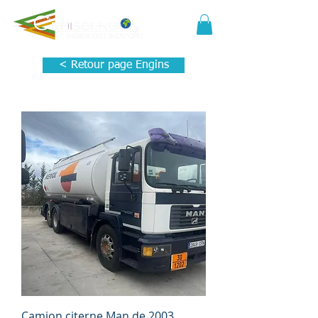
< Retour page Engins
Camion citerne Man de 2003