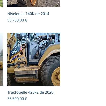
Aperçu rapide
Niveleuse 140K de 2014
Prix
99 700,00 €
Aperçu rapide
Tractopelle 426F2 de 2020
Prix
33 500,00 €