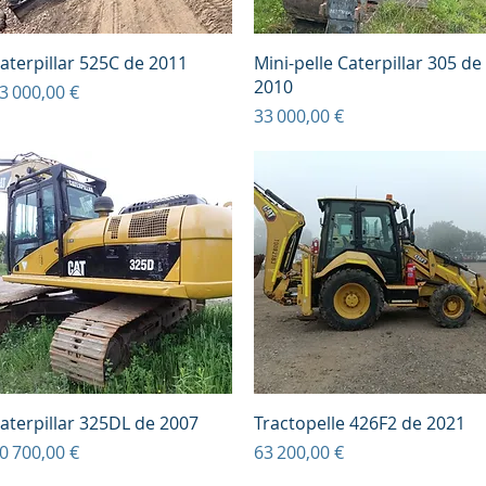
Aperçu rapide
Aperçu rapide
aterpillar 525C de 2011
Mini-pelle Caterpillar 305 de
2010
rix
3 000,00 €
Prix
33 000,00 €
Aperçu rapide
Aperçu rapide
aterpillar 325DL de 2007
Tractopelle 426F2 de 2021
rix
Prix
0 700,00 €
63 200,00 €