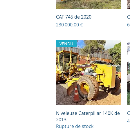
Aperçu rapide
CAT 745 de 2020
C
Prix
P
230 000,00 €
6
VENDU
Aperçu rapide
Niveleuse Caterpillar 140K de
C
2013
P
4
Rupture de stock