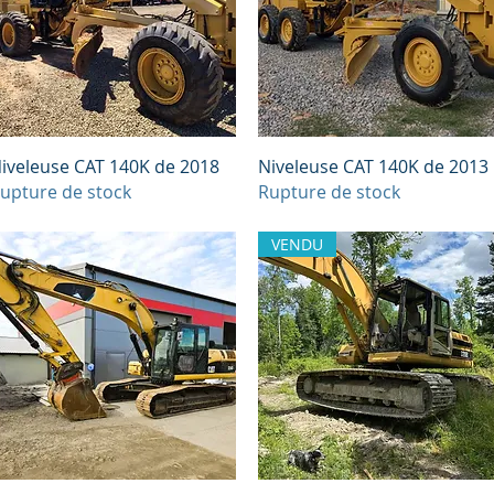
Aperçu rapide
Aperçu rapide
iveleuse CAT 140K de 2018
Niveleuse CAT 140K de 2013
upture de stock
Rupture de stock
VENDU