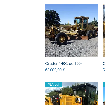
Aperçu rapide
Grader 140G de 1994
C
Prix
P
68 000,00 €
5
VENDU