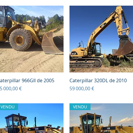
Aperçu rapide
Aperçu rapide
aterpillar 966GII de 2005
Caterpillar 320DL de 2010
rix
Prix
5 000,00 €
59 000,00 €
VENDU
VENDU