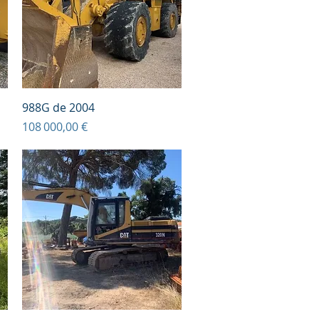
Aperçu rapide
988G de 2004
Prix
108 000,00 €