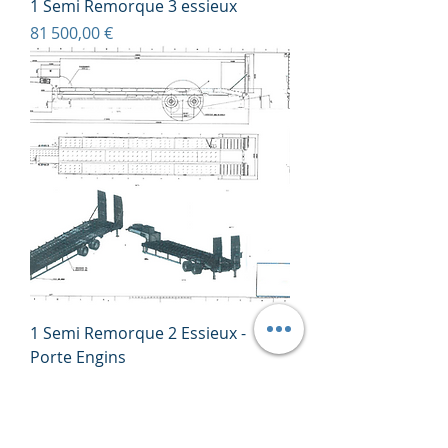
1 Semi Remorque 3 essieux
Prix
81 500,00 €
1 Semi Remorque 2 Essieux -
Porte Engins
Prix
75 500,00 €