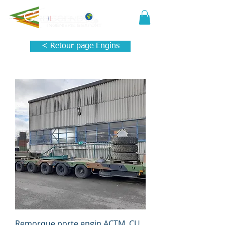
< Retour page Engins
Remorque porte engin ACTM, CU