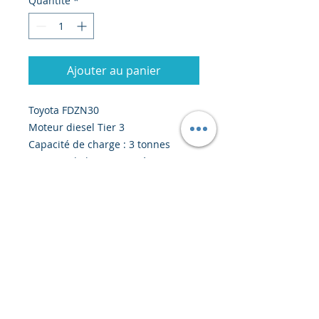
Quantité
*
Ajouter au panier
Toyota FDZN30
Moteur diesel Tier 3
Capacité de charge : 3 tonnes
Hauteur de levage : 6 mètres
Prix : 31 200 USD EXW /
disponibilité : 2 mois
© 2020 par Creiscendo -
Ingénierie & Export
-
creiscendo@creiscendo.com
-
SIRET
884
439 712 000 24