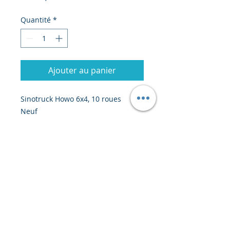
Quantité
*
Ajouter au panier
Sinotruck Howo 6x4, 10 roues
Neuf
Disponibilité : 35 jours
prix unitaire : 44 900 USD au
départ de Chine
© 2020 par Creiscendo -
Ingénierie & Export
-
creiscendo@creiscendo.com
-
SIRET
884
439 712 000 24