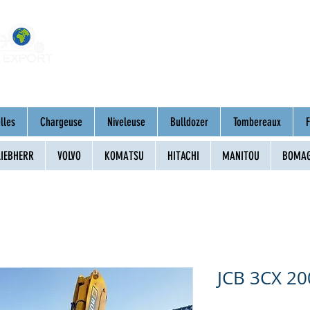
Accueil
À propos
Engins d'occasion
lles
Chargeuse
Niveleuse
Bulldozer
Tombereaux
F
LIEBHERR
VOLVO
KOMATSU
HITACHI
MANITOU
BOMA
JCB 3CX 20