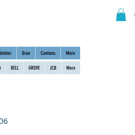
Groupement
Contact
inisher
Grue
Camions
More
G
BELL
GROVE
JCB
More
06