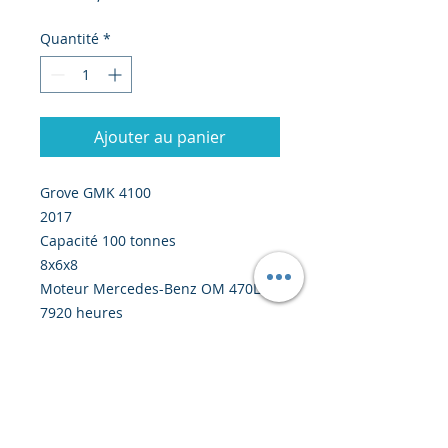
Quantité
*
Ajouter au panier
Grove GMK 4100
2017
Capacité 100 tonnes
8x6x8
Moteur Mercedes-Benz OM 470LA
7920 heures
Prix : 549 000 euros sans le
transport avec modification de la
grue pour la rendre compatible
avec le fuel en Afrique