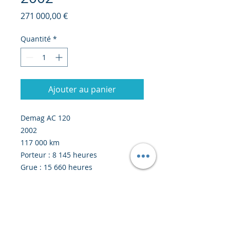
Prix
271 000,00 €
Quantité
*
Ajouter au panier
Demag AC 120
2002
117 000 km
Porteur : 8 145 heures
Grue : 15 660 heures
120 tonnes
Boom : 560 mètres
Flèche : 17 mètres
Prix : 271 000 euros au départ
d’Europe