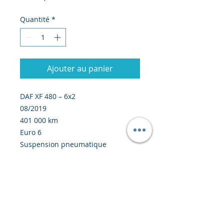
Quantité
*
Ajouter au panier
DAF XF 480 – 6x2
08/2019
401 000 km
Euro 6
Suspension pneumatique
Boîte automatique
Grue Palfinger (tableau de charge
ci-joint)
Prix : 82 300 euros EXW