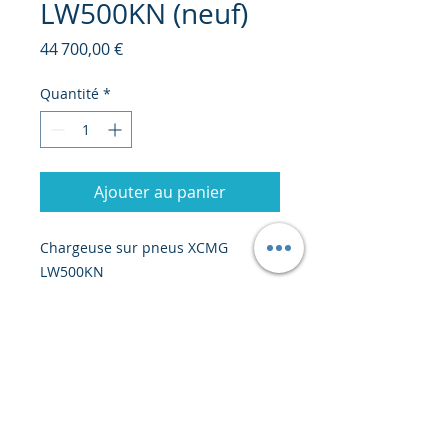
LW500KN (neuf)
Prix
44 700,00 €
Quantité
*
Ajouter au panier
Chargeuse sur pneus XCMG
LW500KN
Neuf
52 100 USD CIF Abidjan
Disponibilité : 25 jours