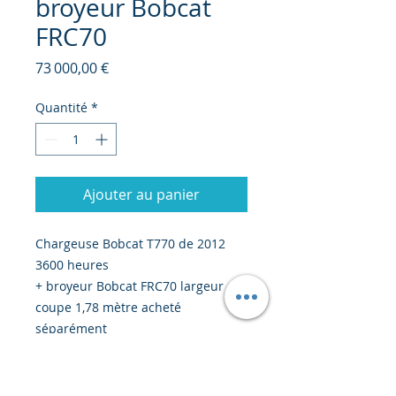
broyeur Bobcat
FRC70
Prix
73 000,00 €
Quantité
*
Ajouter au panier
Chargeuse Bobcat T770 de 2012
3600 heures
+ broyeur Bobcat FRC70 largeur de
coupe 1,78 mètre acheté
séparément
prix : environ 73 000 euros CFR
Abidjan à confirmer avec le prix de
transport