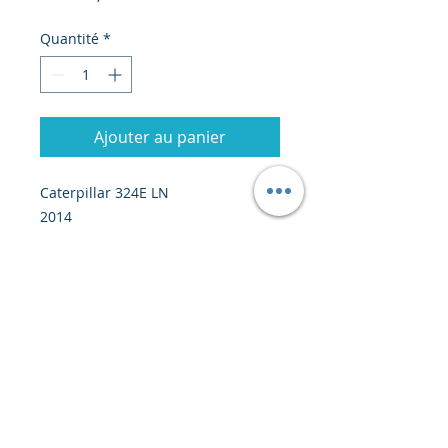
Quantité
*
Ajouter au panier
Caterpillar 324E LN
2014
6800 heures
Attache-rapide
Prix : 106 000 euros CFR Abidjan
© 2020 par Creiscendo -
Ingénierie & Export
-
creiscendo@creiscendo.com
-
SIRET
884
439 712 000 24