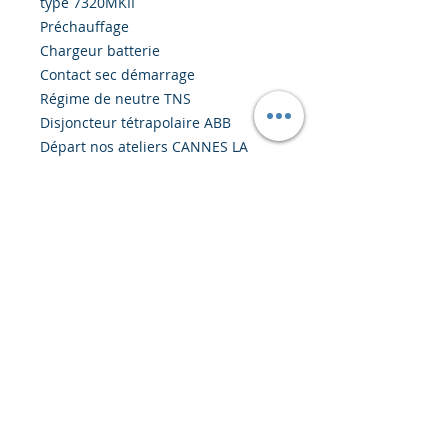
type 7320MKII
Préchauffage
Chargeur batterie
Contact sec démarrage
Régime de neutre TNS
Disjoncteur tétrapolaire ABB
Départ nos ateliers CANNES LA
BOCCA (France)
GROUPE ELECTROGENE CAP
GENERATEUR DE TYPE CAP_KJS344
Diesel | 1500 Tr/min - 400 V - 50 Hz
- 344 KVA ESP Moteur SDEC de type
SC10E400D2
Réservoir standard - Capacité 400
Litres - CAP_KJS344