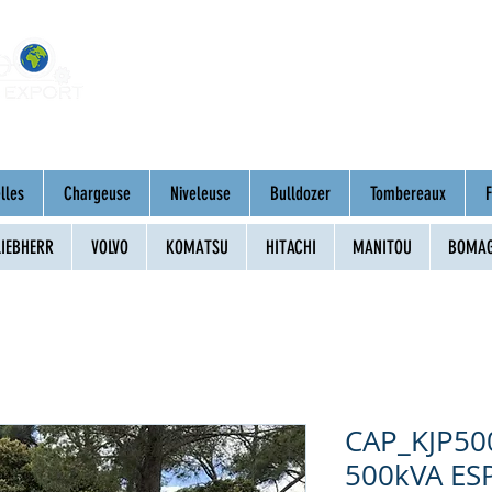
Accueil
À propos
Engins d'occasion
lles
Chargeuse
Niveleuse
Bulldozer
Tombereaux
F
LIEBHERR
VOLVO
KOMATSU
HITACHI
MANITOU
BOMA
CAP_KJP500
500kVA ESP