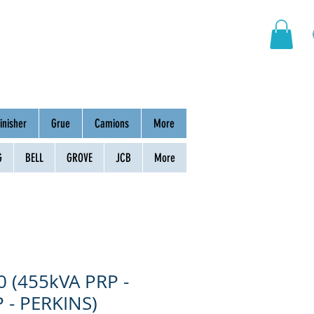
Groupement
Contact
inisher
Grue
Camions
More
G
BELL
GROVE
JCB
More
 (455kVA PRP -
 - PERKINS)