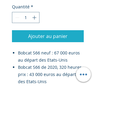
Quantité
*
Ajouter au panier
Bobcat S66 neuf : 67 000 euros
au départ des Etats-Unis
Bobcat S66 de 2020, 320 heures,
prix : 43 000 euros au départ
des Etats-Unis
Godet à déversement latéral
(longueur 2,44 mètres, capacité
1,14 m3), prix : 5 800 euros au
départ des Etats-Unis