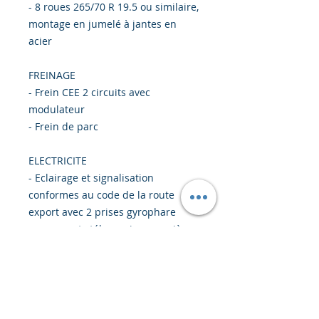
- 8 roues 265/70 R 19.5 ou similaire,
montage en jumelé à jantes en
acier
FREINAGE
- Frein CEE 2 circuits avec
modulateur
- Frein de parc
ELECTRICITE
- Eclairage et signalisation
conformes au code de la route
export avec 2 prises gyrophare
sursupports télescopiques arrière
+ 2 panneaux de surlargeur
- Version 24V, prises 7 pôles
FINITION
- Toutes les parties métalliques